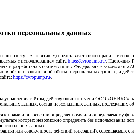
ботки персональных данных
ее по тексту – «Политика») представляет собой правила испол
ираемых с использованием сайта
https://evropump.ru/
. Настоящая 
ых и разработана в соответствии с Федеральным законом от 27
 в области защиты и обработки персональных данных, и дейс
сайта:
https://evropump.ru/
.
на управления сайтом, действующие от имени ООО «ОНИКС», ко
сональных данных, состав персональных данных, подлежащих об
ся к прямо или косвенно определенному или определяемому физ
результате которых невозможно определить без использования 
персональных данных;
ерация) или совокупность действий (операций), совершаемых с 