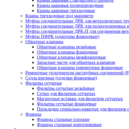
Краны шаровые стандартного прохода
Краны шаровые полнопроходные
Краны шаровые трехходовые
Краны трехходовые под манометр
Муфты соединительные ДРК для металлических тр
Муфты соединительные ДРК для полиэтиленовых 
Муфты соединительные ДРК-П для соединения мета
Муфты ПФРК (адаптеры фланцевые)
Обратные клапаны
Обратные клапаны резьбовые
Обратные клапаны фланцевые
Обратные клапаны межфланцевые
Запасные части для обратных клапанов
Обратные клапаны поворотные фланцевые
Ремонтные уплотнители раструбных соединений (
Седла врезные (седелки фланцевые)
Фильтры сетчатые
Фильтры сетчатые резьбовые
Сетки для фильтров сетчатых
Магнитные вставки для фильтров сетчатых
Фильтры сетчатые фланцевые
Прокладки спирально-навитые для фильтров 
Фланцы
Фланцы стальные плоские
Фланцы стальные воротниковые