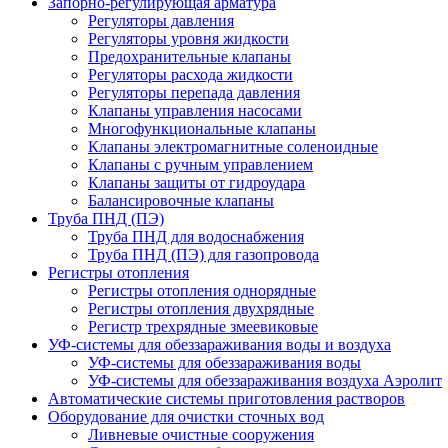
Запорно-регулирующая арматура
Регуляторы давления
Регуляторы уровня жидкости
Предохранительные клапаны
Регуляторы расхода жидкости
Регуляторы перепада давления
Клапаны управления насосами
Многофункциональные клапаны
Клапаны электромагнитные соленоидные
Клапаны с ручным управлением
Клапаны защиты от гидроудара
Балансировочные клапаны
Труба ПНД (ПЭ)
Труба ПНД для водоснабжения
Труба ПНД (ПЭ) для газопровода
Регистры отопления
Регистры отопления однорядные
Регистры отопления двухрядные
Регистр трехрядные змеевиковые
УФ-системы для обеззараживания воды и воздуха
УФ-системы для обеззараживания воды
УФ-системы для обеззараживания воздуха Аэролит
Автоматические системы приготовления растворов
Оборудование для очистки сточных вод
Ливневые очистные сооружения