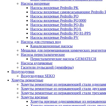
Насосы вихревые
Насосы вихревые Pedrollo PK
Насосы вихревые самовсасывающие Pedrollo
Насосы вихревые Pedrollo PQ
Насосы вихревые Pedrollo PQ3000
Насосы вихревые Pedrollo PQ-Bs
Насосы вихревые Pedrollo PQA
Насосы вихревые Pedrollo PQ 81-PPS
Насосы вихревые Pedrollo PV
Насосы для сточных вод
Канализационные насосы
Мешалки для перемешивания химических реагенто
Насосы перистальтические
Перистальтические насосы GEMATECH
Насосы кулачковые
Гасители пульсаций (демпферы)
Воздуходувки
Воздуходувки SEKO
Хомуты ремонтные
Хомуты ремонтные из нержавеющей стали однозам
Хомуты ремонтные из нержавеющей стали двухзам
Хомуты ремонтные из нержавеющей стали трехзам
Хомуты врезные
Хомуты врезные однозамковые из нержавеющ
Хомуты врезные из нержавеющей стали двухз