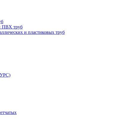
уб
и ПВХ труб
ллических и пластиковых труб
РУРС)
сетчатых