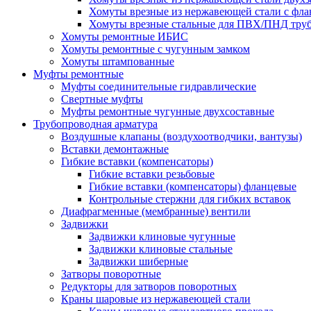
Хомуты врезные из нержавеющей стали с фл
Хомуты врезные стальные для ПВХ/ПНД тру
Хомуты ремонтные ИБИС
Хомуты ремонтные с чугунным замком
Хомуты штампованные
Муфты ремонтные
Муфты соединительные гидравлические
Свертные муфты
Муфты ремонтные чугунные двухсоставные
Трубопроводная арматура
Воздушные клапаны (воздухоотводчики, вантузы)
Вставки демонтажные
Гибкие вставки (компенсаторы)
Гибкие вставки резьбовые
Гибкие вставки (компенсаторы) фланцевые
Контрольные стержни для гибких вставок
Диафрагменные (мембранные) вентили
Задвижки
Задвижки клиновые чугунные
Задвижки клиновые стальные
Задвижки шиберные
Затворы поворотные
Редукторы для затворов поворотных
Краны шаровые из нержавеющей стали