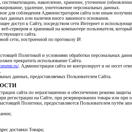
, систематизацию, накопление, хранение, уточнение (обновление
локирование, удаление, уничтожение персональных данных.
льное для соблюдения Администратором сайта или иным получи
ьных данных или наличия иного законного основания.
меющее доступ к Сайту, посредством сети Интернет и использующе
веб-сервером и хранимый на компьютере пользователя, который 
тствующего сайта.
рной сети, построенной по протоколу IP.
 настоящей Политикой и условиями обработки персональных данн
должен прекратить использование Сайта.
ropump.ru/
. Администрация сайта не контролирует и не несет отве
.
альных данных, предоставляемых Пользователем Сайта.
НОСТИ
истрации сайта по неразглашению и обеспечению режима защит
при регистрации на Сайте, при резервировании товара или при о
 настоящей Политики, предоставляются Пользователем путём за
пании;
дрес доставки Товара;