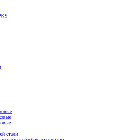
 PKS
в
ковые
ковые
ковые
ей стали
амковые с резьбовым отводом