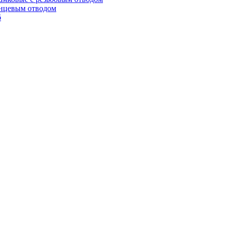
анцевым отводом
б