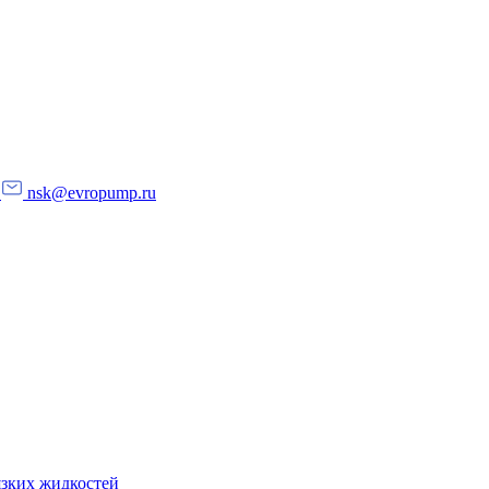
nsk@evropump.ru
язких жидкостей