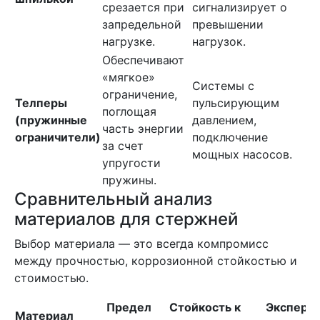
срезается при
сигнализирует о
запредельной
превышении
нагрузке.
нагрузок.
Обеспечивают
«мягкое»
Системы с
ограничение,
Телперы
пульсирующим
поглощая
(пружинные
давлением,
часть энергии
ограничители)
подключение
за счет
мощных насосов.
упругости
пружины.
Сравнительный анализ
материалов для стержней
Выбор материала — это всегда компромисс
между прочностью, коррозионной стойкостью и
стоимостью.
Предел
Стойкость к
Экспертн
Материал