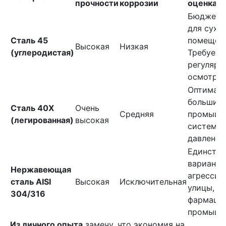
прочности
коррозии
оценка
Бюджетн
для сухи
Сталь 45
помещен
Высокая
Низкая
(углеродистая)
Требует
регулярн
осмотра.
Оптималь
большин
Сталь 40Х
Очень
Средняя
промышл
(легированная)
высокая
систем в
давления
Единств
вариант 
Нержавеющая
агрессив
сталь AISI
Высокая
Исключительная
улицы, п
304/316
фармаце
промышл
Из личного опыта
замечу, что экономия на