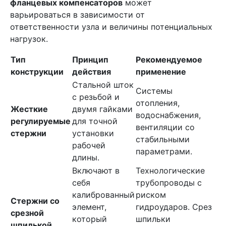
фланцевых компенсаторов
может
варьироваться в зависимости от
ответственности узла и величины потенциальных
нагрузок.
Тип
Принцип
Рекомендуемое
конструкции
действия
применение
Стальной шток
Системы
с резьбой и
отопления,
Жесткие
двумя гайками
водоснабжения,
регулируемые
для точной
вентиляции со
стержни
установки
стабильными
рабочей
параметрами.
длины.
Включают в
Технологические
себя
трубопроводы с
калиброванный
риском
Стержни со
элемент,
гидроударов. Срез
срезной
который
шпильки
шпилькой