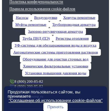
Политика конфеденциальности
Правила использования cookie-файлов
Насосы
Воздуходувки
Хомуты ремонтные
Муфты ремонтные
Трубопроводная арматура
Запорно-регулирующая арматура
Труба ПНД (ПЭ)
Регистры отопления
УФ-системы для обеззараживания воды и воздуха
Автоматические системы приготовления растворов
Оборудование для очистки сточных вод
Химические фильтровальные установки
Установки повышения давления воды
8 (800) 200-85-82
8 (800) 200-85-82
+7 (922) 188-34-29
Продолжая пользоваться сайтом, вы
принимаете
nsk@evropump.ru
"Соглашение об использовании cookie-файлов"
Новосибирск, пр-д Северный, д. 7/10
Принять