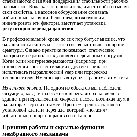
сталкиваются с задачей поддержания стабильности рабочих
параметров. Вода, как теплоноситель, имеет свойство менять
свои свойства, а насосное оборудование создавать
избыточные нагрузки. Решением, позволяющим
нивелировать эти факторы, выступает установка
регуляторов перепада давления
.
В профессиональной среде до сих пор бытует мнение, что
балансировка системы — это разовая настройка запорной
арматуры. Однако практика показывает: статические
настройки не работают в условиях переменных нагрузок.
Когда одни контуры закрываются (например, при
отключении части вентиляции), другие начинают
испытывать гидравлический удар или перерасход
теплоносителя. Именно здесь вступает в работу автоматика.
Из личного опыта:
На одном из объектов мы наблюдали
ситуацию, когда из-за отсутствия регулятора на вводе в
здание, при переключении скорости насоса, возникал шум в
радиаторах верхних этажей. Проблема решилась только
установкой клапана перепада, который «погасил»
избыточный напор, направив его в байпас.
Принцип работы и скрытые функции
мембранного механизма