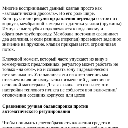
Многие воспринимают данный клапан просто как
«автоматический дроссель». Но его роль шире.
Конструктивно
регулятор давления перепада
состоит из
корпуса, мембранной камеры и задатчика усилия (пружины).
Импульсные трубки подключаются к подающему и
обратному трубопроводу. Мембрана постоянно сравнивает
два давления, и если разница (перепад) превышает заданное
значение на пружине, клапан прикрывается, ограничивая
поток.
Ключевой момент, который часто упускают из виду в
коммерческих предложениях: регулятор может работать не
только «на себя», но и создавать зону гидравлической
независимости. Устанавливая его на ответвлении, мы
отсекаем влияние импульсных изменений давления от
основной магистрали. Для заказчика это означает, что
настройки теплового пункта не собьются при включении/
отключении соседних корпусов или цехов.
Сравнение: ручная балансировка против
автоматического регулирования
Чтобы понимать целесообразность вложения средств в
автоматику, рассмотрим разницу подходов в таблице ниже.