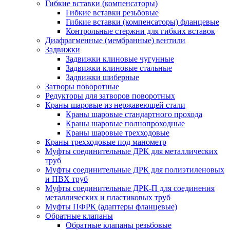
Гибкие вставки (компенсаторы)
Гибкие вставки резьбовые
Гибкие вставки (компенсаторы) фланцевые
Контрольные стержни для гибких вставок
Диафрагменные (мембранные) вентили
Задвижки
Задвижки клиновые чугунные
Задвижки клиновые стальные
Задвижки шиберные
Затворы поворотные
Редукторы для затворов поворотных
Краны шаровые из нержавеющей стали
Краны шаровые стандартного прохода
Краны шаровые полнопроходные
Краны шаровые трехходовые
Краны трехходовые под манометр
Муфты соединительные ДРК для металлических
труб
Муфты соединительные ДРК для полиэтиленовых
и ПВХ труб
Муфты соединительные ДРК-П для соединения
металлических и пластиковых труб
Муфты ПФРК (адаптеры фланцевые)
Обратные клапаны
Обратные клапаны резьбовые