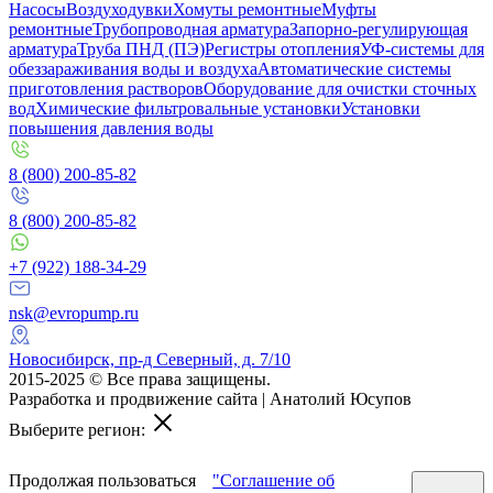
Насосы
Воздуходувки
Хомуты ремонтные
Муфты
ремонтные
Трубопроводная арматура
Запорно-регулирующая
арматура
Труба ПНД (ПЭ)
Регистры отопления
УФ-системы для
обеззараживания воды и воздуха
Автоматические системы
приготовления растворов
Оборудование для очистки сточных
вод
Химические фильтровальные установки
Установки
повышения давления воды
8 (800) 200-85-82
8 (800) 200-85-82
+7 (922) 188-34-29
nsk@evropump.ru
Новосибирск, пр-д Северный, д. 7/10
2015-2025 © Все права защищены.
Разработка и продвижение сайта | Анатолий Юсупов
Выберите регион:
Продолжая пользоваться
"Соглашение об