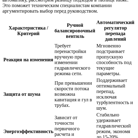
Это поможет техническим специалистам компании
аргументировать выбор перед руководством.
Автоматический
Ручной
Характеристика /
регулятор
балансировочный
Критерий
перепада
вентиль
давлений
Требует
Мгновенно
перенастройки
подстраивает
вручную при
пропускную
Реакция на изменения
изменении
способность под
гидравлического
текущие
режима сети.
параметры.
Поддерживает
При превышении
оптимальный
скорости потока
перепад,
Защита от шума
возможна
исключая
кавитация и гул в
турбулентность и
трубах.
шум.
Стабильно
Зависит от
удерживает
точности
гидравлический
первичного
Энергоэффективность
режим, экономя
расчета и
до 15-20%