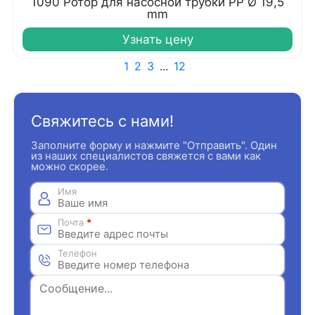
1090 Ротор для насосной трубки РР Ø 19,5
mm
Узнать цену
1
2
3
...
12
Свяжитесь с нами!
Заполните форму и нажмите "Отправить". Один
из наших специалистов свяжется с вами как
можно скорее.
Имя
Почта
*
Телефон