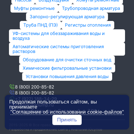
Муфты ремонтные
Трубопроводная арматура
Запорно-регулирующая арматура
Труба ПНД (ПЭ)
Регистры отопления
УФ-системы для обеззараживания воды и
воздуха
Автоматические системы приготовления
растворов
Оборудование для очистки сточных вод
Химические фильтровальные установки
Установки повышения давления воды
8 (800) 200-85-82
8 (800) 200-85-82
+7 (922) 188-34-29
Продолжая пользоваться сайтом, вы
nsk@evropump.ru
принимаете
Новосибирск, пр-д Северный, д. 7/10
"Соглашение об использовании cookie-файлов"
Принять
2015-2025 © Все права защищены.
Разработка и продвижение сайта | Анатолий Юсупов