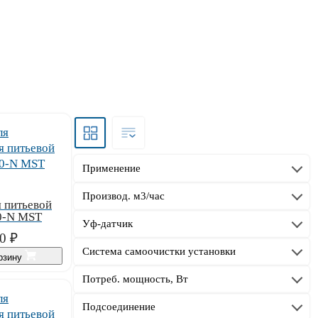
Применение
Производ. м3/час
 питьевой
0-N MST
Уф-датчик
0
₽
Система самоочистки установки
орзину
Потреб. мощность, Вт
Подсоединение