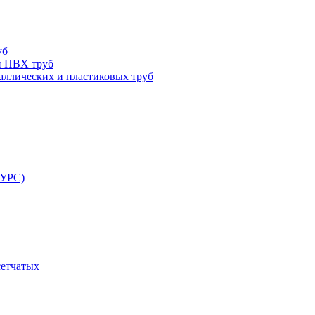
уб
и ПВХ труб
ллических и пластиковых труб
РУРС)
сетчатых