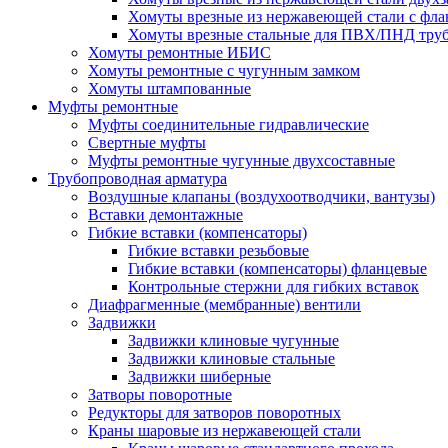
Хомуты врезные из нержавеющей стали с фл
Хомуты врезные стальные для ПВХ/ПНД тру
Хомуты ремонтные ИБИС
Хомуты ремонтные с чугунным замком
Хомуты штампованные
Муфты ремонтные
Муфты соединительные гидравлические
Свертные муфты
Муфты ремонтные чугунные двухсоставные
Трубопроводная арматура
Воздушные клапаны (воздухоотводчики, вантузы)
Вставки демонтажные
Гибкие вставки (компенсаторы)
Гибкие вставки резьбовые
Гибкие вставки (компенсаторы) фланцевые
Контрольные стержни для гибких вставок
Диафрагменные (мембранные) вентили
Задвижки
Задвижки клиновые чугунные
Задвижки клиновые стальные
Задвижки шиберные
Затворы поворотные
Редукторы для затворов поворотных
Краны шаровые из нержавеющей стали