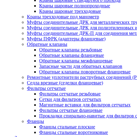
Краны шаровые стандартного прохода
Краны шаровые полнопроходные
Краны шаровые трехходовые
Краны трехходовые под манометр
Муфты соединительные ДРК для металлических тр
Муфты соединительные ДРК для полиэтиленовых 
Муфты соединительные ДРК-П для соединения мета
Муфты ПФРК (адаптеры фланцевые)
Обратные клапаны
Обратные клапаны резьбовые
Обратные клапаны фланцевые
Обратные клапаны межфланцевые
Запасные части для обратных клапанов
Обратные клапаны поворотные фланцевые
Ремонтные уплотнители раструбных соединений (
Седла врезные (седелки фланцевые)
Фильтры сетчатые
Фильтры сетчатые резьбовые
Сетки для фильтров сетчатых
Магнитные вставки для фильтров сетчатых
Фильтры сетчатые фланцевые
Прокладки спирально-навитые для фильтров 
Фланцы
Фланцы стальные плоские
Фланцы стальные воротниковые