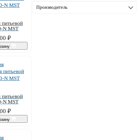
Производитель
 питьевой
0-N MST
00
₽
орзину
 питьевой
0-N MST
00
₽
орзину