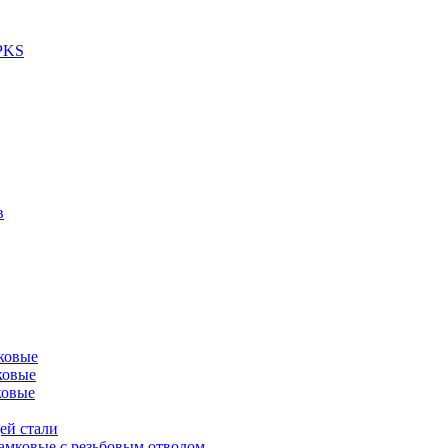
 PKS
в
ковые
ковые
ковые
ей стали
амковые с резьбовым отводом