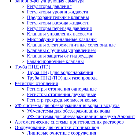
Запорно-регулирующая арматура
Регуляторы давления
Регуляторы уровня жидкости
Предохранительные клапаны
Регуляторы расхода жидкости
Регуляторы перепада давления
Клапаны управления насосами
Многофункциональные клапаны
Клапаны электромагнитные соленоидные
Клапаны с ручным управлением
Клапаны защиты от гидроудара
Балансировочные клапаны
Труба ПНД (ПЭ)
Труба ПНД для водоснабжения
Труба ПНД (ПЭ) для газопровода
Регистры отопления
Регистры отопления однорядные
Регистры отопления двухрядные
Регистр трехрядные змеевиковые
УФ-системы для обеззараживания воды и воздуха
УФ-системы для обеззараживания воды
УФ-системы для обеззараживания воздуха Аэролит
Автоматические системы приготовления растворов
Оборудование для очистки сточных вод
Ливневые очистные сооружения