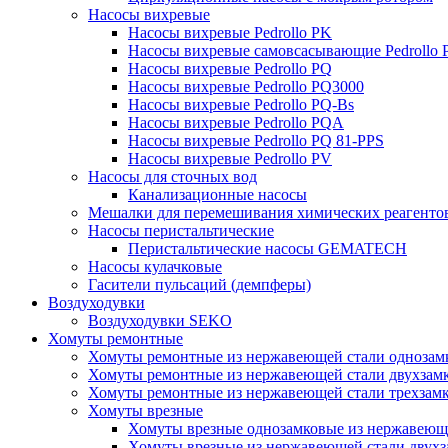
Насосы вихревые
Насосы вихревые Pedrollo PK
Насосы вихревые самовсасывающие Pedrollo
Насосы вихревые Pedrollo PQ
Насосы вихревые Pedrollo PQ3000
Насосы вихревые Pedrollo PQ-Bs
Насосы вихревые Pedrollo PQA
Насосы вихревые Pedrollo PQ 81-PPS
Насосы вихревые Pedrollo PV
Насосы для сточных вод
Канализационные насосы
Мешалки для перемешивания химических реагенто
Насосы перистальтические
Перистальтические насосы GEMATECH
Насосы кулачковые
Гасители пульсаций (демпферы)
Воздуходувки
Воздуходувки SEKO
Хомуты ремонтные
Хомуты ремонтные из нержавеющей стали однозам
Хомуты ремонтные из нержавеющей стали двухзам
Хомуты ремонтные из нержавеющей стали трехзам
Хомуты врезные
Хомуты врезные однозамковые из нержавеющ
Хомуты врезные из нержавеющей стали двухз