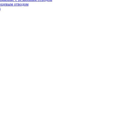
анцевым отводом
б