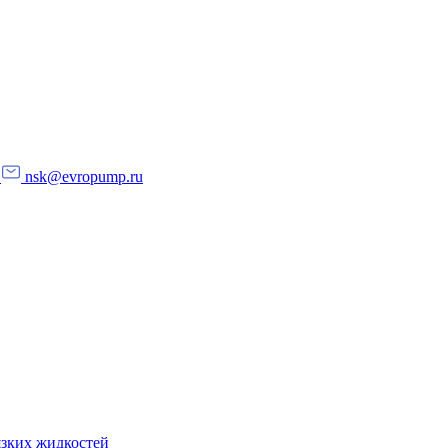
nsk@evropump.ru
язких жидкостей