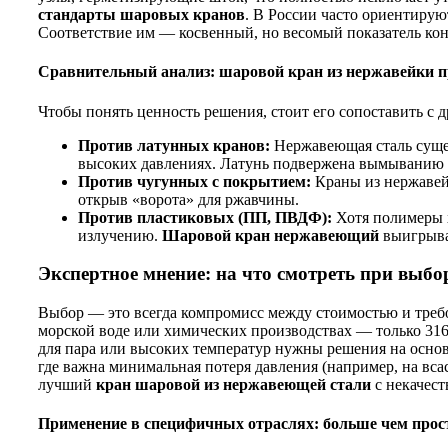
стандарты шаровых кранов
. В России часто ориентиру
Соответствие им — косвенный, но весомый показатель конт
Сравнительный анализ: шаровой кран из нержавейки п
Чтобы понять ценность решения, стоит его сопоставить с 
Против латунных кранов:
Нержавеющая сталь сущес
высоких давлениях. Латунь подвержена вымыванию ц
Против чугунных с покрытием:
Краны из нержавей
открыв «ворота» для ржавчины.
Против пластиковых (ПП, ПВДФ):
Хотя полимеры х
излучению.
Шаровой кран нержавеющий
выигрыва
Экспертное мнение: на что смотреть при выбо
Выбор — это всегда компромисс между стоимостью и требов
морской воде или химических производствах — только 316
для пара или высоких температур нужны решения на осно
где важна минимальная потеря давления (например, на вс
лучший
кран шаровой из нержавеющей стали
с некачес
Применение в специфичных отраслях: больше чем прос