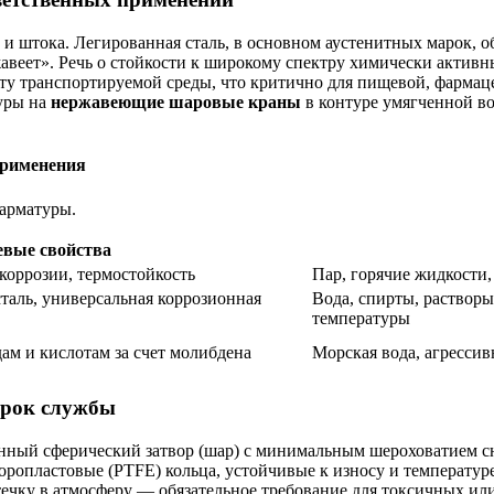
 и штока. Легированная сталь, в основном аустенитных марок, 
авеет». Речь о стойкости к широкому спектру химически активн
оту транспортируемой среды, что критично для пищевой, фармац
туры на
нержавеющие шаровые краны
в контуре умягченной в
применения
арматуры.
вые свойства
коррозии, термостойкость
Пар, горячие жидкости
таль, универсальная коррозионная
Вода, спирты, раствор
температуры
ам и кислотам за счет молибдена
Морская вода, агресси
срок службы
нный сферический затвор (шар) с минимальным шероховатием с
оропластовые (PTFE) кольца, устойчивые к износу и температу
ечку в атмосферу — обязательное требование для токсичных ил