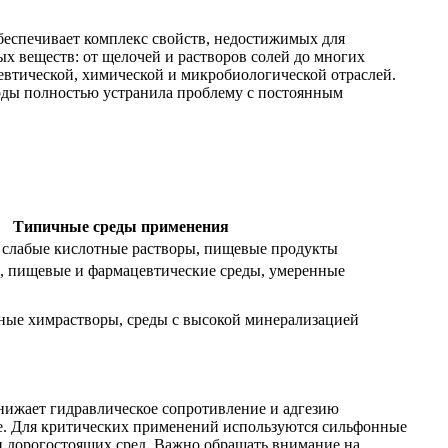
обеспечивает комплекс свойств, недостижимых для
ых веществ: от щелочей и растворов солей до многих
евтической, химической и микробиологической отраслей.
оды полностью устранила проблему с постоянным
Типичные среды применения
, слабые кислотные растворы, пищевые продукты
ы, пищевые и фармацевтические среды, умеренные
вные химрастворы, среды с высокой минерализацией
нижает гидравлическое сопротивление и адгезию
ре. Для критических применений используются сильфонные
и дорогостоящих сред. Важно обращать внимание на