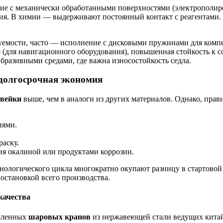
е с механически обработанными поверхностями (электрополир
ния. В химии — выдерживают постоянный контакт с реагентами.
емости, часто — исполнение с дисковыми пружинами для компе
для навигационного оборудования), повышенная стойкость к с
абразивными средами, где важна износостойкость седла.
долгосрочная экономия
авейки
выше, чем в аналоги из других материалов. Однако, прав
иями.
раску.
ния окалиной или продуктами коррозии.
ологического цикла многократно окупают разницу в стартовой 
остановкой всего производства.
качества
ышленных
шаровых кранов
из нержавеющей стали ведущих китай