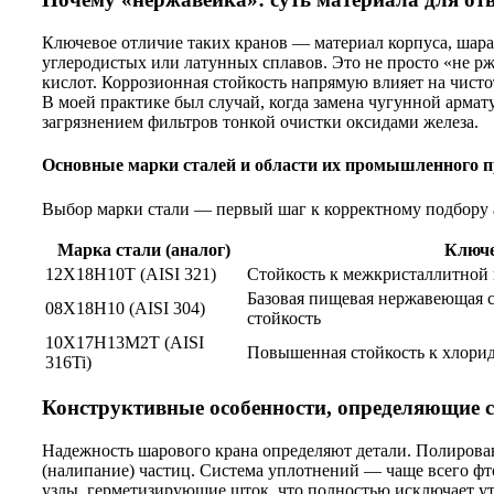
Ключевое отличие таких кранов — материал корпуса, шара
углеродистых или латунных сплавов. Это не просто «не рж
кислот. Коррозионная стойкость напрямую влияет на чист
В моей практике был случай, когда замена чугунной арма
загрязнением фильтров тонкой очистки оксидами железа.
Основные марки сталей и области их промышленного 
Выбор марки стали — первый шаг к корректному подбору 
Марка стали (аналог)
Ключе
12Х18Н10Т (AISI 321)
Стойкость к межкристаллитной 
Базовая пищевая нержавеющая с
08Х18Н10 (AISI 304)
стойкость
10Х17Н13М2Т (AISI
Повышенная стойкость к хлорид
316Ti)
Конструктивные особенности, определяющие 
Надежность шарового крана определяют детали. Полирова
(налипание) частиц. Система уплотнений — чаще всего фт
узлы, герметизирующие шток, что полностью исключает ут