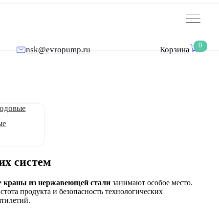
0
nsk@evropump.ru
Корзина
ые
их систем
 краны из нержавеющей стали
занимают особое место.
истота продукта и безопасность технологических
ятилетий.