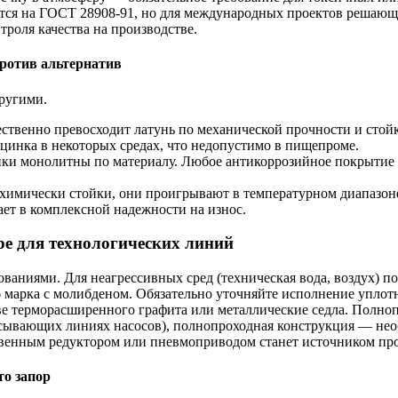
ются на ГОСТ 28908-91, но для международных проектов решающе
роля качества на производстве.
ротив альтернатив
другими.
твенно превосходит латунь по механической прочности и стойк
инка в некоторых средах, что недопустимо в пищепроме.
ки монолитны по материалу. Любое антикоррозийное покрытие н
имически стойки, они проигрывают в температурном диапазоне
ет в комплексной надежности на износ.
ре для технологических линий
аниями. Для неагрессивных сред (техническая вода, воздух) по
 марка с молибденом. Обязательно уточняйте исполнение уплотн
ве терморасширенного графита или металлические седла. Полно
асывающих линиях насосов), полнопроходная конструкция — необ
твенным редуктором или пневмоприводом станет источником пр
то запор