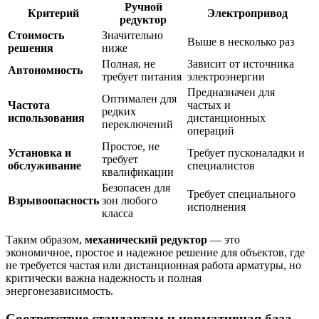
Ручной
Критерий
Электропривод
редуктор
Стоимость
Значительно
Выше в несколько раз
решения
ниже
Полная, не
Зависит от источника
Автономность
требует питания
электроэнергии
Предназначен для
Оптимален для
Частота
частых и
редких
использования
дистанционных
переключений
операций
Простое, не
Установка и
Требует пусконаладки и
требует
обслуживание
специалистов
квалификации
Безопасен для
Требует специального
Взрывоопасность
зон любого
исполнения
класса
Таким образом,
механический редуктор
— это
экономичное, простое и надежное решение для объектов, где
не требуется частая или дистанционная работа арматуры, но
критически важна надежность и полная
энергонезависимость.
Соответствие стандартам и нормативная база