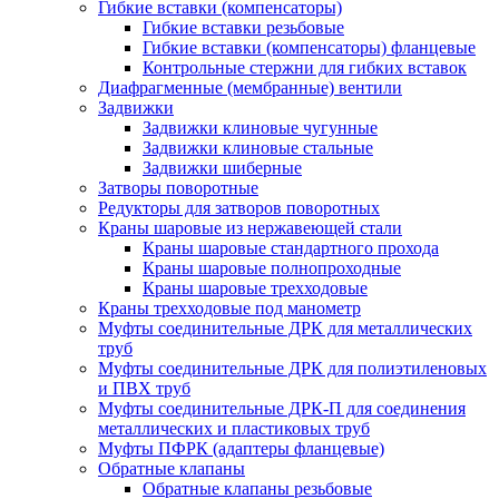
Гибкие вставки (компенсаторы)
Гибкие вставки резьбовые
Гибкие вставки (компенсаторы) фланцевые
Контрольные стержни для гибких вставок
Диафрагменные (мембранные) вентили
Задвижки
Задвижки клиновые чугунные
Задвижки клиновые стальные
Задвижки шиберные
Затворы поворотные
Редукторы для затворов поворотных
Краны шаровые из нержавеющей стали
Краны шаровые стандартного прохода
Краны шаровые полнопроходные
Краны шаровые трехходовые
Краны трехходовые под манометр
Муфты соединительные ДРК для металлических
труб
Муфты соединительные ДРК для полиэтиленовых
и ПВХ труб
Муфты соединительные ДРК-П для соединения
металлических и пластиковых труб
Муфты ПФРК (адаптеры фланцевые)
Обратные клапаны
Обратные клапаны резьбовые