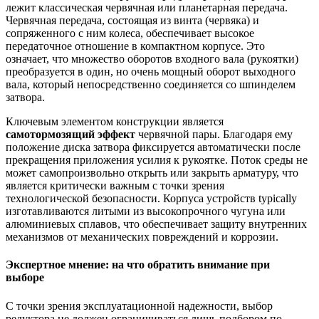
лежит классическая червячная или планетарная передача.
Червячная передача, состоящая из винта (червяка) и
сопряженного с ним колеса, обеспечивает высокое
передаточное отношение в компактном корпусе. Это
означает, что множество оборотов входного вала (рукоятки)
преобразуется в один, но очень мощный оборот выходного
вала, который непосредственно соединяется со шпинделем
затвора.
Ключевым элементом конструкции является
самотормозящий эффект
червячной пары. Благодаря ему
положение диска затвора фиксируется автоматически после
прекращения приложения усилия к рукоятке. Поток среды не
может самопроизвольно открыть или закрыть арматуру, что
является критически важным с точки зрения
технологической безопасности. Корпуса устройств typically
изготавливаются литыми из высокопрочного чугуна или
алюминиевых сплавов, что обеспечивает защиту внутренних
механизмов от механических повреждений и коррозии.
Экспертное мнение: на что обратить внимание при
выборе
С точки зрения эксплуатационной надежности, выбор
редуктора не должен ограничиваться лишь подбором по