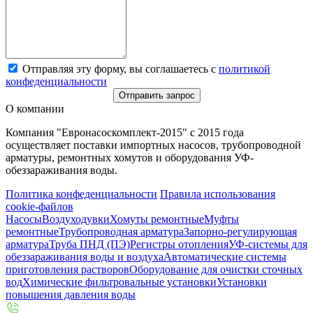
Отправляя эту форму, вы соглашаетесь с
политикой
конфеденциальности
Отправить запрос
О компании
Компания "Евронасоскомплект-2015" с 2015 года
осуществляет поставки импортных насосов, трубопроводной
арматуры, ремонтных хомутов и оборудования УФ-
обеззараживания воды.
Политика конфеденциальности
Правила использования
cookie-файлов
Насосы
Воздуходувки
Хомуты ремонтные
Муфты
ремонтные
Трубопроводная арматура
Запорно-регулирующая
арматура
Труба ПНД (ПЭ)
Регистры отопления
УФ-системы для
обеззараживания воды и воздуха
Автоматические системы
приготовления растворов
Оборудование для очистки сточных
вод
Химические фильтровальные установки
Установки
повышения давления воды