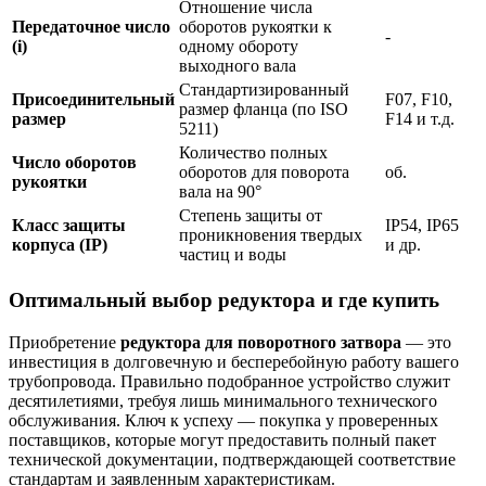
Отношение числа
Передаточное число
оборотов рукоятки к
-
(i)
одному обороту
выходного вала
Стандартизированный
Присоединительный
F07, F10,
размер фланца (по ISO
размер
F14 и т.д.
5211)
Количество полных
Число оборотов
оборотов для поворота
об.
рукоятки
вала на 90°
Степень защиты от
Класс защиты
IP54, IP65
проникновения твердых
корпуса (IP)
и др.
частиц и воды
Оптимальный выбор редуктора и где купить
Приобретение
редуктора для поворотного затвора
— это
инвестиция в долговечную и бесперебойную работу вашего
трубопровода. Правильно подобранное устройство служит
десятилетиями, требуя лишь минимального технического
обслуживания. Ключ к успеху — покупка у проверенных
поставщиков, которые могут предоставить полный пакет
технической документации, подтверждающей соответствие
стандартам и заявленным характеристикам.